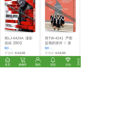
简LJ-6424A
谍影
简TW-4241
严密
追凶【BD】
监视的派对
/
派
BD
...
BD
...
市场价:
￥14.00
市场价:
￥14.00
价格:
￥12.00
价格:
￥12.00
首页
购物车
我的
消息
活动