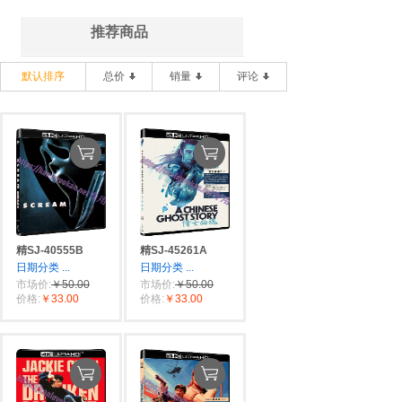
推荐商品
默认排序
总价
销量
评论
精SJ-40555B
精SJ-45261A
日期分类
...
日期分类
...
市场价:
￥50.00
市场价:
￥50.00
价格:
￥33.00
价格:
￥33.00