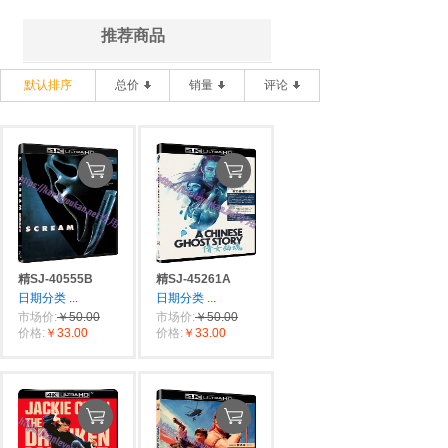
推荐商品
默认排序
总价
销量
评论
精SJ-40555B
精SJ-45261A
日期分类
...
日期分类
...
市场价:
￥50.00
市场价:
￥50.00
价格:
￥33.00
价格:
￥33.00