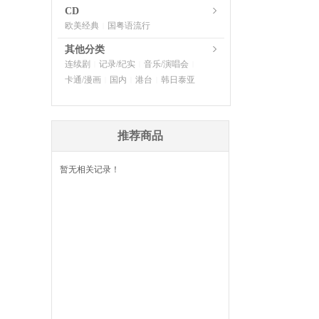
CD
欧美经典
国粤语流行
|
其他分类
连续剧
记录/纪实
音乐/演唱会
|
|
|
卡通/漫画
国内
港台
韩日泰亚
|
|
|
推荐商品
暂无相关记录！