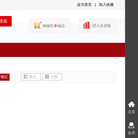
设为首页
|
加入收藏
搜索
进入企业版
购物车
0
物品
确定
图文
全图
主页
会员