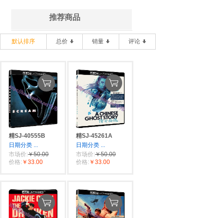
推荐商品
默认排序
总价
销量
评论
精SJ-40555B
精SJ-45261A
日期分类
...
日期分类
...
市场价:
￥50.00
市场价:
￥50.00
价格:
￥33.00
价格:
￥33.00