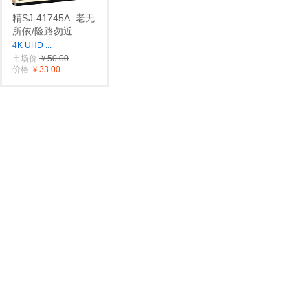
精SJ-41745A
老无
所依/险路勿近
4K UHD
...
市场价:
￥50.00
价格:
￥33.00