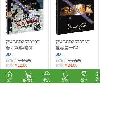
简4GBD257800T
简4GBD257856T
会计刺客/暗算
世界第一DJ
BD
...
BD
...
市场价:
￥14.00
市场价:
￥28.00
价格:
￥12.00
价格:
￥24.00
首页
购物车
我的
消息
活动