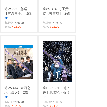
简W5886
邂逅‎
简W7394
打工贵
【常盘贵子】
2碟
族【郭富城】
2碟
BD
...
BD
...
市场价:
￥26.00
市场价:
￥26.00
价格:
￥22.00
价格:
￥22.00
简W7414
大河之
简LG-K5012
地：
水【聂远】
2碟
关于地球的运动（
BD
...
BD
...
市场价:
￥26.00
市场价:
￥28.00
价格:
￥22.00
价格:
￥24.00