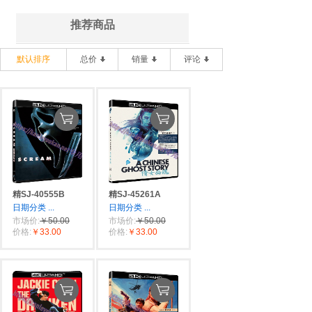
推荐商品
默认排序
总价
销量
评论
精SJ-40555B
精SJ-45261A
日期分类
...
日期分类
...
市场价:
￥50.00
市场价:
￥50.00
价格:
￥33.00
价格:
￥33.00