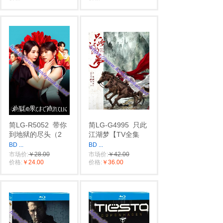
简LG-R5052
带你
简LG-G4995
只此
到地狱的尽头（2
江湖梦【TV全集
BD
...
BD
...
市场价:
￥28.00
市场价:
￥42.00
价格:
￥24.00
价格:
￥36.00