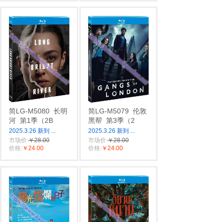
简LG-M5080
长明
简LG-M5079
伦敦
河
第1季（2B
黑帮
第3季（2
2025.3.26 新到
...
2025.3.26 新到
...
市场价:
￥28.00
市场价:
￥28.00
价格:
￥24.00
价格:
￥24.00