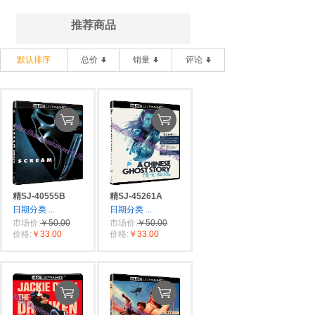
推荐商品
默认排序
总价
销量
评论
精SJ-40555B
精SJ-45261A
日期分类
...
日期分类
...
市场价:
￥50.00
市场价:
￥50.00
价格:
￥33.00
价格:
￥33.00