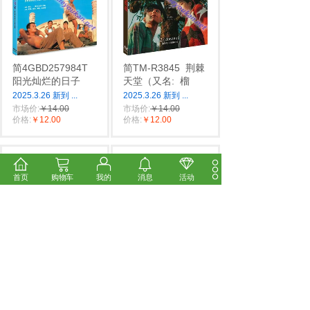
简4GBD257984T
简TM-R3845
荆棘
阳光灿烂的日子
天堂（又名:
榴
2025.3.26 新到
...
2025.3.26 新到
...
市场价:
￥14.00
市场价:
￥14.00
价格:
￥12.00
价格:
￥12.00
首页
购物车
我的
消息
活动
简TM-R3844
追女
简TM-R3843
威廉
仔95之绮梦（数
·退尔（独家人工