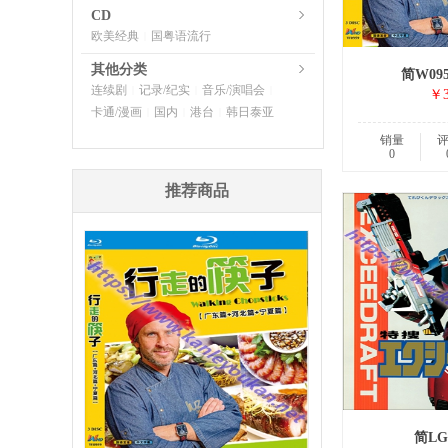
CD
欧美经典
国粤语流行
|
其他分类
简W09
连续剧
记录/纪实
音乐/演唱会
|
|
|
￥3
卡通/漫画
国内
港台
韩日泰亚
|
|
|
销量
0
推荐商品
简LG-