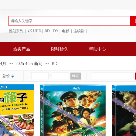
悅刻系列 | 4K UHD | BD
| D9 | 电影 | 连续剧 |
热卖产品
限时秒杀
帮助中心
年4月
2025.4.25 新到
BD
>>
>>
￥
-
确定
总价