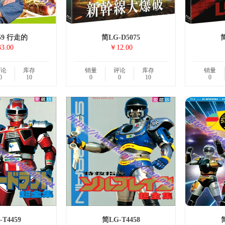
59 行走的
简LG-D5075
简
3.00
￥12.00
评论
库存
销量
评论
库存
销量
0
10
0
0
10
0
T4459
简LG-T4458
简