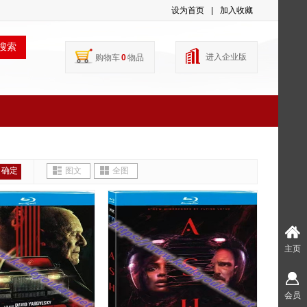
设为首页
|
加入收藏
搜索
进入企业版
购物车
0
物品
确定
图文
全图
主页
会员