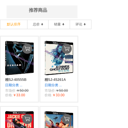
推荐商品
默认排序
总价
销量
评论
精SJ-40555B
精SJ-45261A
日期分类
...
日期分类
...
市场价:
￥50.00
市场价:
￥50.00
价格:
￥33.00
价格:
￥33.00