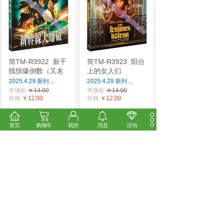
简TM-R3922
新干
简TM-R3923
阳台
线惊爆倒数（又名
上的女人们
2025.4.29 新到
...
2025.4.29 新到
...
市场价:
￥14.00
市场价:
￥14.00
价格:
￥12.00
价格:
￥12.00
首页
购物车
我的
消息
活动