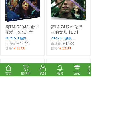
简TM-R3943
命中
简LJ-7417A
沼泽
罪爱（又名:
六
王的女儿【BD】
2025.5.3 新到
...
2025.5.3 新到
...
市场价:
￥14.00
市场价:
￥14.00
价格:
￥12.00
价格:
￥12.00
首页
购物车
我的
消息
活动
简LJ-7401A
愤怒
简TW-5356
生死
的公牛（CC标准
拳速