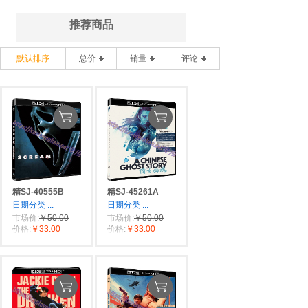
推荐商品
默认排序
总价
销量
评论
精SJ-40555B
精SJ-45261A
日期分类
...
日期分类
...
市场价:
￥50.00
市场价:
￥50.00
价格:
￥33.00
价格:
￥33.00