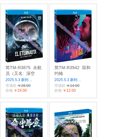
简TM-R3875
永航
简TM-R3942
琼和
员（又名:
深空
约翰
2025.5.3 新到
...
2025.5.3 新到
...
市场价:
￥28.00
市场价:
￥14.00
价格:
￥24.00
价格:
￥12.00