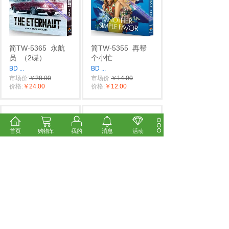
简TW-5365
永航
简TW-5355
再帮
员
（2碟）
个小忙
BD
...
BD
...
市场价:
￥28.00
市场价:
￥14.00
价格:
￥24.00
价格:
￥12.00
首页
购物车
我的
消息
活动
简TW-5354
角
简NF-01976
再帮
头：大桥头
个小忙/一个小忙