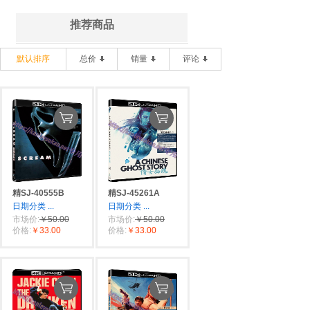
推荐商品
默认排序
总价
销量
评论
精SJ-40555B
精SJ-45261A
日期分类
...
日期分类
...
市场价:
￥50.00
市场价:
￥50.00
价格:
￥33.00
价格:
￥33.00