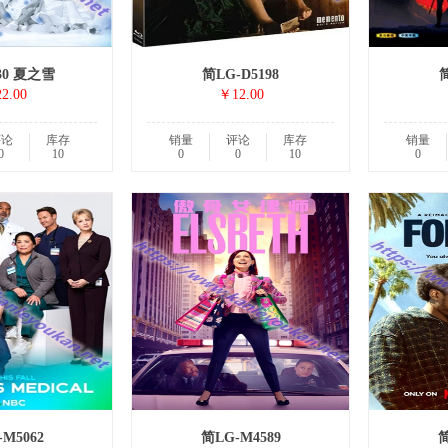
30 夏之雪
简LG-D5198
简
2.00
￥12.00
评论
库存
销量
评论
库存
销量
0
10
0
0
10
0
M5062
简LG-M4589
简