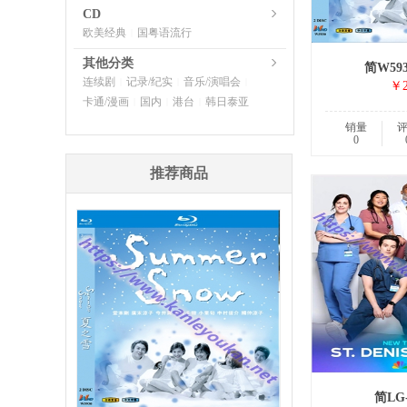
CD
欧美经典
国粤语流行
|
其他分类
简W59
连续剧
记录/纪实
音乐/演唱会
|
|
|
￥2
卡通/漫画
国内
港台
韩日泰亚
|
|
|
销量
0
推荐商品
简LG-