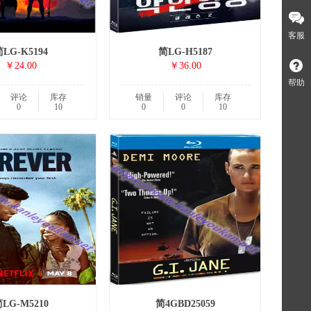
客服
LG-K5194
简LG-H5187
￥24.00
￥36.00
帮助
评论
库存
销量
评论
库存
0
10
0
0
10
LG-M5210
简4GBD25059