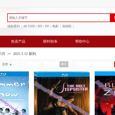
悅刻系列 | 4K UHD | BD
| D9 | 电影 | 连续剧 |
热卖产品
限时秒杀
帮助中心
年5月
2025.5.12 新到
>>
￥
-
确定
总价