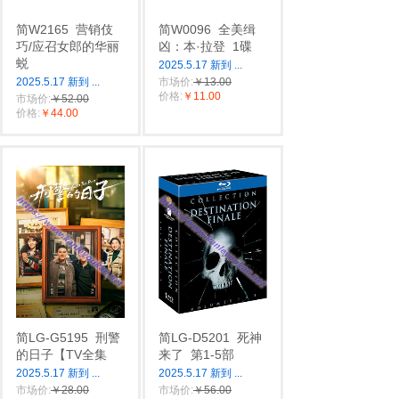
简W2165
营销伎
简W0096
全美缉
巧/应召女郎的华丽
凶：本·拉登
1碟
蜕
2025.5.17 新到
...
2025.5.17 新到
...
市场价:
￥13.00
价格:
￥11.00
市场价:
￥52.00
价格:
￥44.00
简LG-G5195
刑警
简LG-D5201
死神
的日子【TV全集
来了
第1-5部
2025.5.17 新到
...
2025.5.17 新到
...
市场价:
￥28.00
市场价:
￥56.00