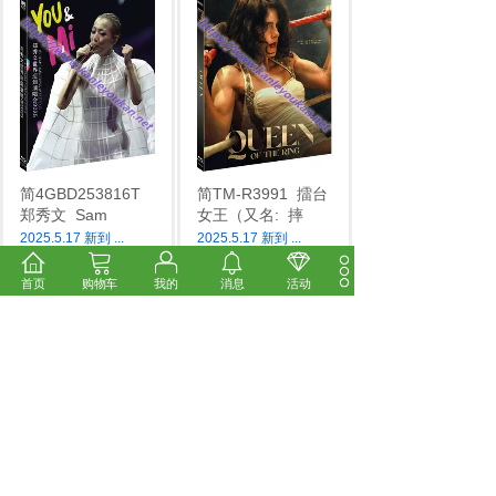
简4GBD253816T
简TM-R3991
擂台
郑秀文
Sam
女王（又名:
摔
2025.5.17 新到
...
2025.5.17 新到
...
市场价:
￥28.00
市场价:
￥14.00
价格:
￥24.00
价格:
￥12.00
首页
购物车
我的
消息
活动