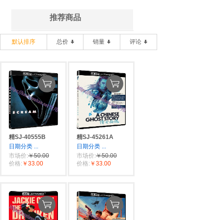
推荐商品
默认排序
总价
销量
评论
精SJ-40555B
精SJ-45261A
日期分类
...
日期分类
...
市场价:
￥50.00
市场价:
￥50.00
价格:
￥33.00
价格:
￥33.00