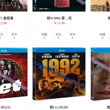
75 奥斯曼
简W3866 爱，死
简
2.00
￥11.00
评论
库存
销量
评论
库存
销量
0
9
0
0
9
0
M5211
简LG-D5205
简