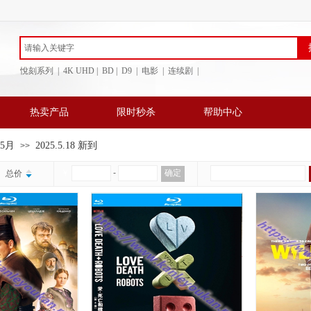
悅刻系列 | 4K UHD | BD
| D9 | 电影 | 连续剧 |
热卖产品
限时秒杀
帮助中心
年5月
2025.5.18 新到
>>
￥
-
确定
总价