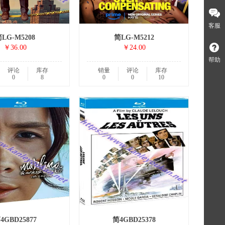
客服
LG-M5208
简LG-M5212
￥36.00
￥24.00
帮助
评论
库存
销量
评论
库存
0
8
0
0
10
4GBD25877
简4GBD25378