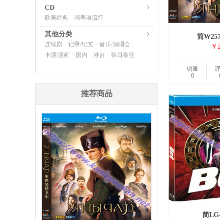
CD
欧美经典
国粤语流行
|
其他分类
简W25
连续剧
记录/纪实
音乐/演唱会
|
|
|
￥2
卡通/漫画
国内
港台
韩日泰亚
|
|
|
销量
0
推荐商品
简LG-