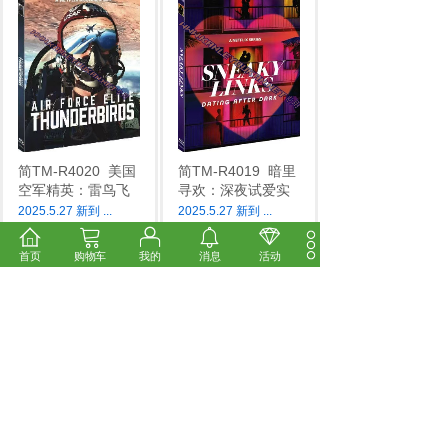
简TM-R4020
美国
简TM-R4019
暗里
空军精英：雷鸟飞
寻欢：深夜试爱实
2025.5.27 新到
...
2025.5.27 新到
...
市场价:
￥14.00
市场价:
￥28.00
价格:
￥12.00
价格:
￥24.00
首页
购物车
我的
消息
活动