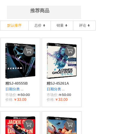
推荐商品
默认排序
总价
销量
评论
精SJ-40555B
精SJ-45261A
日期分类
...
日期分类
...
市场价:
￥50.00
市场价:
￥50.00
价格:
￥33.00
价格:
￥33.00