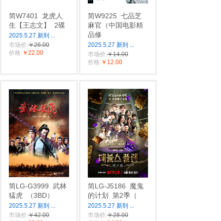
简W7401
龙虎人
简W9225
七品芝
生‎【王志文】
2碟
麻官（中国电影精
品修
2025.5.27 新到
...
市场价:
￥26.00
2025.5.27 新到
...
价格:
￥22.00
市场价:
￥14.00
价格:
￥12.00
简LG-G3999
武林
简LG-J5186
魔鬼
猛虎
（3BD）
的计划
第2季（
2025.5.27 新到
...
2025.5.27 新到
...
市场价:
￥42.00
市场价:
￥28.00