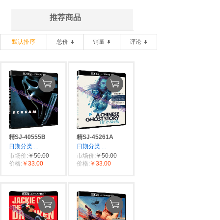
推荐商品
默认排序
总价
销量
评论
精SJ-40555B
精SJ-45261A
日期分类
...
日期分类
...
市场价:
￥50.00
市场价:
￥50.00
价格:
￥33.00
价格:
￥33.00