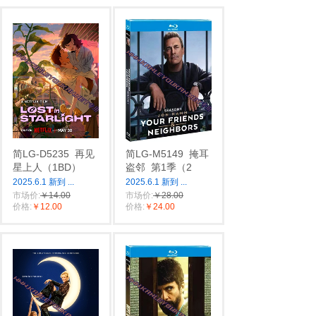
简LG-D5235
再见
简LG-M5149
掩耳
星上人（1BD）
盗邻
第1季（2
2025.6.1 新到
...
2025.6.1 新到
...
市场价:
￥14.00
市场价:
￥28.00
价格:
￥12.00
价格:
￥24.00