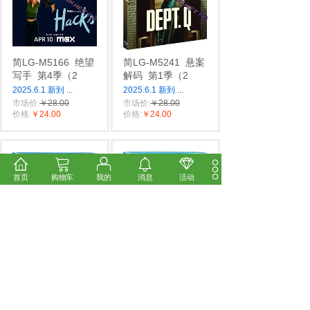
简LG-M5166
绝望
简LG-M5241
悬案
写手
第4季（2
解码
第1季（2
2025.6.1 新到
...
2025.6.1 新到
...
市场价:
￥28.00
市场价:
￥28.00
价格:
￥24.00
价格:
￥24.00
首页
购物车
我的
消息
活动
简LG-M5271
更好
简4GBD254072T
的姐妹
第1季（
江户时期的性爱