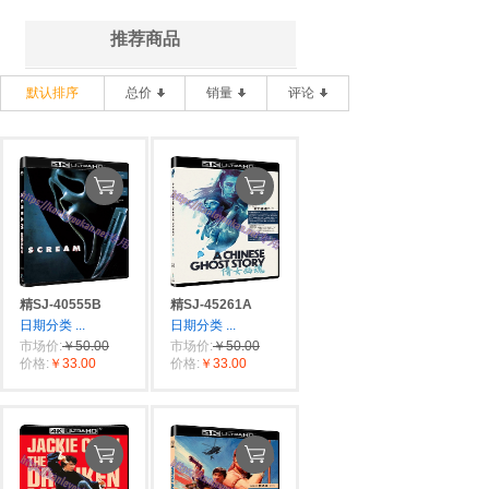
推荐商品
默认排序
总价
销量
评论
精SJ-40555B
精SJ-45261A
日期分类
...
日期分类
...
市场价:
￥50.00
市场价:
￥50.00
价格:
￥33.00
价格:
￥33.00