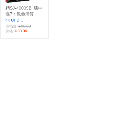
精SJ-40009B
碟中
谍7：致命清算
4K UHD
...
市场价:
￥50.00
价格:
￥33.00