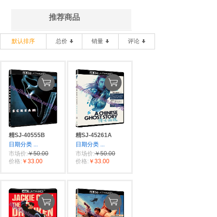
推荐商品
默认排序
总价
销量
评论
精SJ-40555B
精SJ-45261A
日期分类
...
日期分类
...
市场价:
￥50.00
市场价:
￥50.00
价格:
￥33.00
价格:
￥33.00