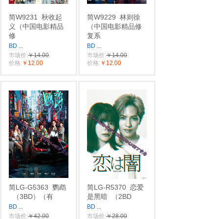
简W9231
秋收起
简W9229
林则徐
义‎（中国电影精品
（中国电影精品修
修
复系
BD
...
BD
...
市场价:
￥14.00
市场价:
￥14.00
价格:
￥12.00
价格:
￥12.00
简LG-G5363
鹦鹉
简LG-R5370
恋爱
（3BD）（有
是黑暗
（2BD
BD
...
BD
...
市场价:
￥42.00
市场价:
￥28.00