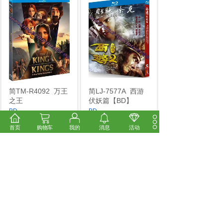
简TM-R4092
万王
简LJ-7577A
西游
之王
伏妖篇【BD】
BD
...
BD
...
市场价:
￥14.00
市场价:
￥14.00
首页
购物车
我的
消息
活动
价格:
￥12.00
价格:
￥12.00