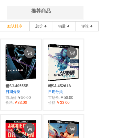
推荐商品
默认排序
总价
销量
评论
精SJ-40555B
精SJ-45261A
日期分类
...
日期分类
...
市场价:
￥50.00
市场价:
￥50.00
价格:
￥33.00
价格:
￥33.00