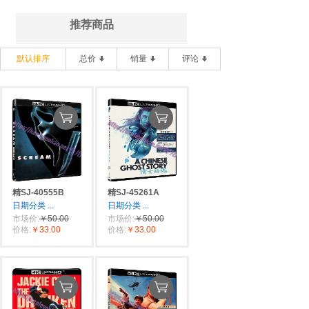
推荐商品
默认排序
总价
销量
评论
精SJ-40555B
精SJ-45261A
日期分类
...
日期分类
...
市场价:
￥50.00
市场价:
￥50.00
价格:
￥33.00
价格:
￥33.00