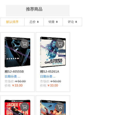
推荐商品
默认排序
总价
销量
评论
精SJ-40555B
精SJ-45261A
日期分类
...
日期分类
...
市场价:
￥50.00
市场价:
￥50.00
价格:
￥33.00
价格:
￥33.00