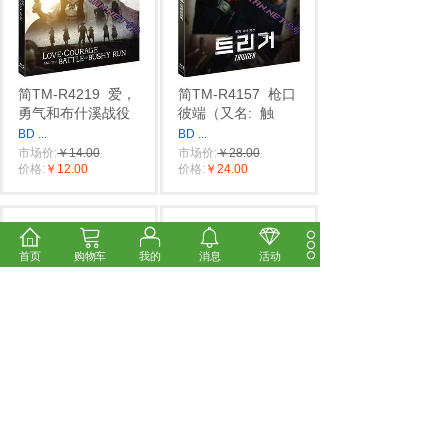
简TM-R4219
爱，
简TM-R4157
枪口
勇气和布什溪战役
彼端（又名:
触
BD
...
BD
...
市场价:
￥14.00
市场价:
￥28.00
价格:
￥12.00
价格:
￥24.00
首页
购物车
我的
消息
活动
简TM-R4088
睡魔
简LJ-7631A
腓尼
第二季（2碟）
基计划【BD】