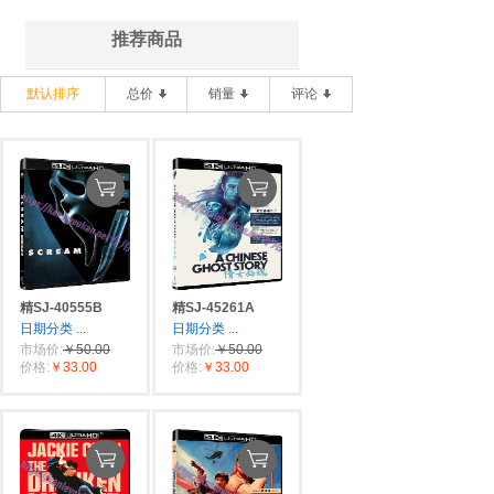
推荐商品
默认排序
总价
销量
评论
精SJ-40555B
精SJ-45261A
日期分类
...
日期分类
...
市场价:
￥50.00
市场价:
￥50.00
价格:
￥33.00
价格:
￥33.00