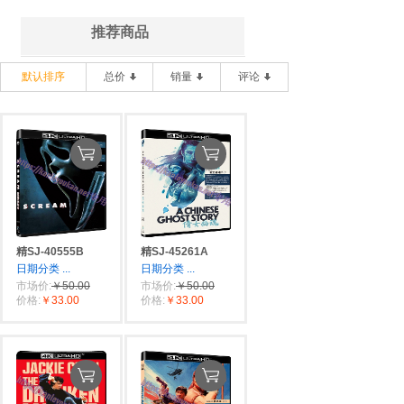
推荐商品
默认排序
总价
销量
评论
精SJ-40555B
精SJ-45261A
日期分类
...
日期分类
...
市场价:
￥50.00
市场价:
￥50.00
价格:
￥33.00
价格:
￥33.00