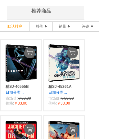
推荐商品
默认排序
总价
销量
评论
精SJ-40555B
精SJ-45261A
日期分类
...
日期分类
...
市场价:
￥50.00
市场价:
￥50.00
价格:
￥33.00
价格:
￥33.00