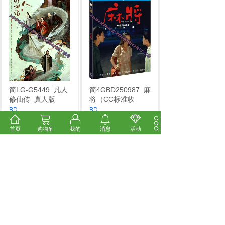
简LG-G5449
凡人
简4GBD250987
麻
修仙传
真人版
将（CC标准收
BD
...
BD
...
市场价:
￥56.00
市场价:
￥14.00
价格:
￥48.00
价格:
￥12.00
首页
购物车
我的
消息
活动