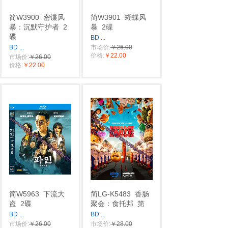
简W3900
密谍风
简W3901
蝴蝶风
暴：沉默守护者
2
暴
2碟
碟
BD
...
BD
...
市场价:
￥26.00
价格:
￥22.00
市场价:
￥26.00
价格:
￥22.00
简W5963
下流大
简LG-K5483
香肠
盗
2碟
聚会：食托邦
第
BD
...
BD
...
市场价:
￥26.00
市场价:
￥28.00