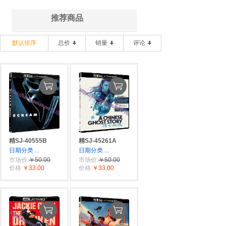
推荐商品
默认排序
总价
销量
评论
精SJ-40555B
精SJ-45261A
日期分类
...
日期分类
...
市场价:
￥50.00
市场价:
￥50.00
价格:
￥33.00
价格:
￥33.00