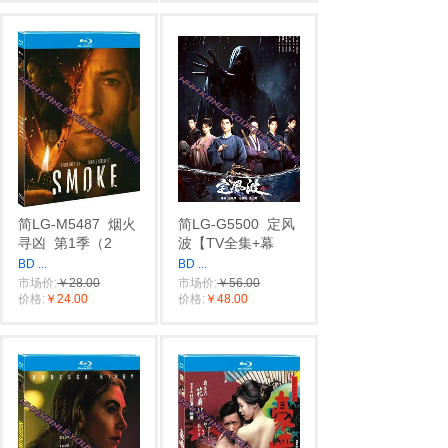
简LG-M5487
烟火
简LG-G5500
定风
寻凶
第1季（2
波【TV全集+幕
BD
...
BD
...
市场价:
￥28.00
市场价:
￥56.00
价格:
￥24.00
价格:
￥48.00