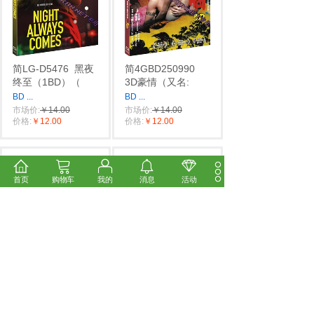
简LG-D5476
黑夜
简4GBD250990
终至（1BD）（
3D豪情（又名:
BD
...
BD
...
市场价:
￥14.00
市场价:
￥14.00
价格:
￥12.00
价格:
￥12.00
首页
购物车
我的
消息
活动
简4GBD250988
星
简TM-R4291
凯伦
际宝贝史迪奇
·皮里
第一、二