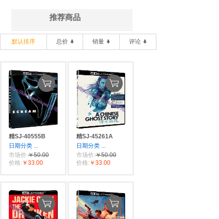
推荐商品
默认排序
总价
销量
评论
精SJ-40555B
精SJ-45261A
日期分类
...
日期分类
...
市场价:
￥50.00
市场价:
￥50.00
价格:
￥33.00
价格:
￥33.00