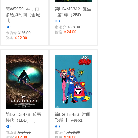
简W5959
神，再
简LG-M5342
复生
多给点时间【金城
第1季（2BD
武
BD
...
BD
...
市场价:
￥28.00
价格:
￥24.00
市场价:
￥26.00
价格:
￥22.00
简LG-D5478
传宗
简LG-T5453
时间
接代（1BD）（
飞船【TV共61
BD
...
BD
...
市场价:
￥14.00
市场价:
￥56.00
价格:
￥12.00
价格:
￥48.00