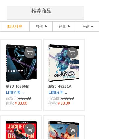
推荐商品
默认排序
总价
销量
评论
精SJ-40555B
精SJ-45261A
日期分类
...
日期分类
...
市场价:
￥50.00
市场价:
￥50.00
价格:
￥33.00
价格:
￥33.00