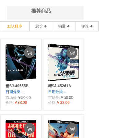
推荐商品
默认排序
总价
销量
评论
精SJ-40555B
精SJ-45261A
日期分类
...
日期分类
...
市场价:
￥50.00
市场价:
￥50.00
价格:
￥33.00
价格:
￥33.00