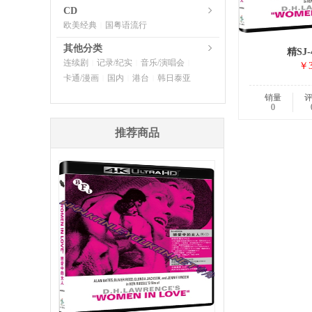
CD
欧美经典
国粤语流行
|
其他分类
精SJ-
连续剧
记录/纪实
音乐/演唱会
|
|
|
￥3
卡通/漫画
国内
港台
韩日泰亚
|
|
|
销量
0
推荐商品