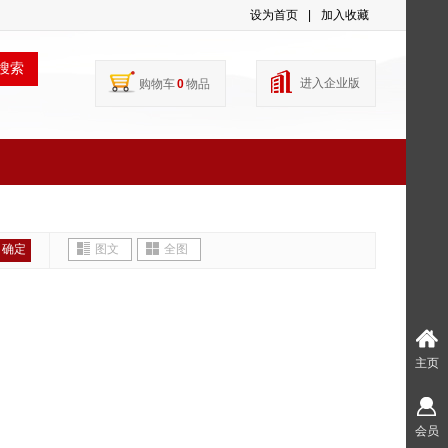
设为首页
|
加入收藏
搜索
进入企业版
购物车
0
物品
确定
图文
全图
主页
会员