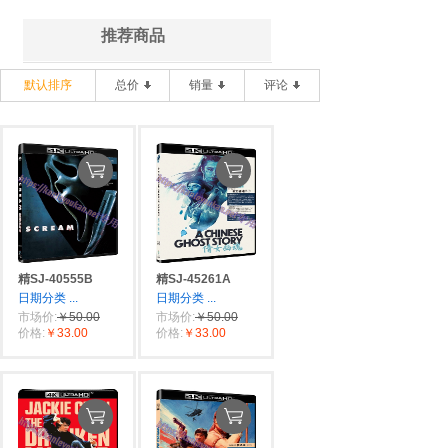
推荐商品
默认排序
总价
销量
评论
精SJ-40555B
精SJ-45261A
日期分类
...
日期分类
...
市场价:
￥50.00
市场价:
￥50.00
价格:
￥33.00
价格:
￥33.00