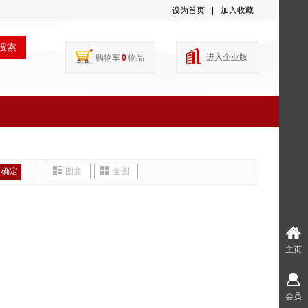
设为首页
|
加入收藏
搜索
进入企业版
购物车
0
物品
确定
图文
全图
主页
会员