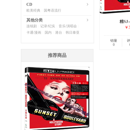
CD
欧美经典
国粤语流行
|
其他分类
精SJ-
连续剧
记录/纪实
音乐/演唱会
|
|
|
￥3
卡通/漫画
国内
港台
韩日泰亚
|
|
|
销量
0
推荐商品