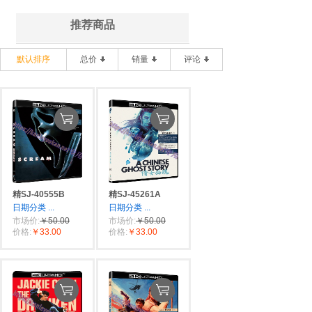
推荐商品
默认排序
总价
销量
评论
精SJ-40555B
精SJ-45261A
日期分类
...
日期分类
...
市场价:
￥50.00
市场价:
￥50.00
价格:
￥33.00
价格:
￥33.00