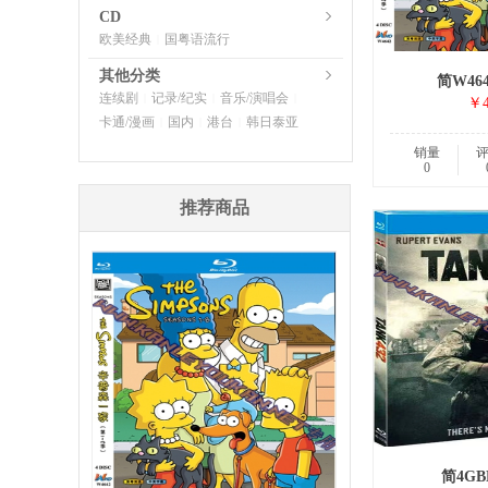
CD
欧美经典
国粤语流行
|
其他分类
简W46
连续剧
记录/纪实
音乐/演唱会
|
|
|
￥4
卡通/漫画
国内
港台
韩日泰亚
|
|
|
销量
0
推荐商品
简4GB