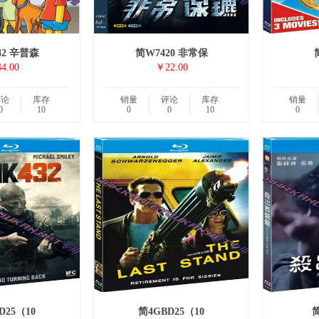
42 辛普森
简W7420 非常保
4.00
￥22.00
评论
库存
销量
评论
库存
销量
0
10
0
0
10
0
D25（10
简4GBD25（10
简