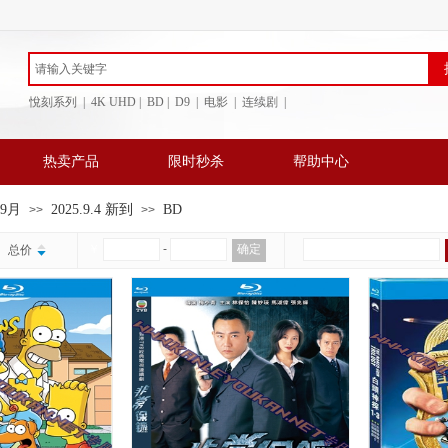
悅刻系列 | 4K UHD | BD
| D9 | 电影 | 连续剧 |
热卖产品
限时秒杀
帮助中心
年9月
2025.9.4 新到
BD
>>
>>
￥
-
确定
总价