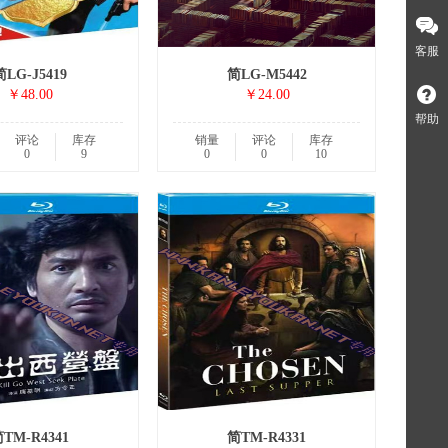
客服
简LG-J5419
简LG-M5442
￥48.00
￥24.00
帮助
评论
库存
销量
评论
库存
0
9
0
0
10
TM-R4341
简TM-R4331