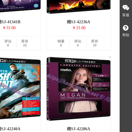
客服
SJ-41341B
精SJ-42236A
￥33.00
￥33.00
帮助
评论
库存
销量
评论
库存
0
10
0
0
10
SJ-42240A
精SJ-42286A