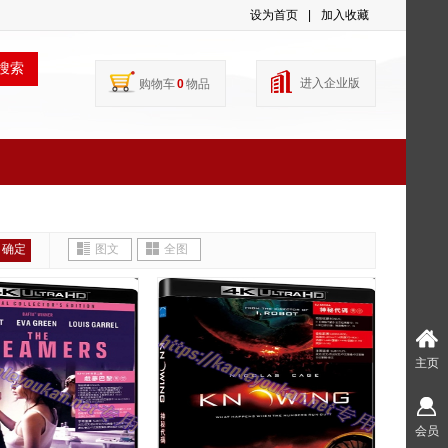
设为首页
|
加入收藏
搜索
进入企业版
购物车
0
物品
确定
图文
全图
主页
会员