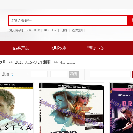
悅刻系列 | 4K UHD | BD
| D9 | 电影 | 连续剧 |
热卖产品
限时秒杀
帮助中心
年9月
2025.9.15~9.24 新到
4K UHD
>>
>>
￥
-
确定
总价