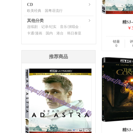
CD
欧美经典
国粤语流行
|
其他分类
精SJ-
连续剧
记录/纪实
音乐/演唱会
|
|
|
￥3
卡通/漫画
国内
港台
韩日泰亚
|
|
|
销量
0
推荐商品
精SJ-