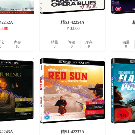
42252A
精SJ-42254A
精
3.00
￥33.00
评论
库存
销量
评论
库存
销量
0
10
0
0
9
0
42243A
精SJ-42237A
精