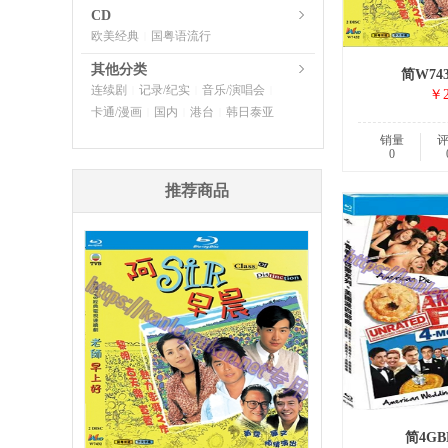
CD
欧美经典
国粤语流行
|
其他分类
简W74
连续剧
记录/纪实
音乐/演唱会
|
|
|
￥2
卡通/漫画
国内
港台
韩日泰亚
|
|
|
销量
0
推荐商品
简4GB