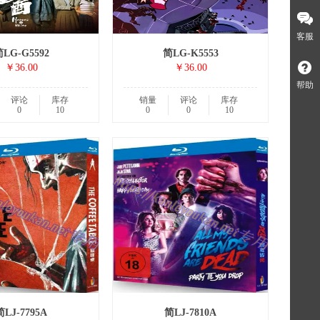
客服
LG-G5592
简LG-K5553
￥36.00
￥36.00
帮助
评论
库存
销量
评论
库存
0
10
0
0
10
简LJ-7795A
简LJ-7810A