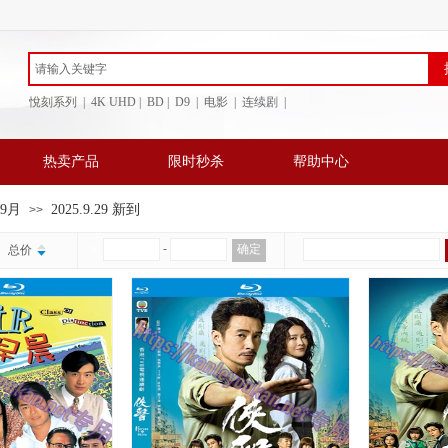
悅刻系列 | 4K UHD | BD
| D9 | 电影 | 连续剧 |
热卖产品
限时秒杀
帮助中心
年9月
2025.9.29 新到
>>
￥
-
确定
总价