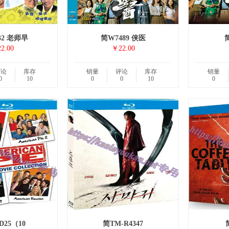
32 老师早
简W7489 侠医
简
2.00
￥22.00
评论
库存
销量
评论
库存
销量
0
10
0
0
10
0
D25（10
简TM-R4347