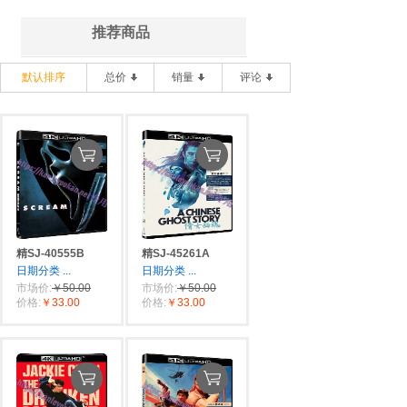
推荐商品
默认排序
总价
销量
评论
精SJ-40555B
精SJ-45261A
日期分类
...
日期分类
...
市场价:
￥50.00
市场价:
￥50.00
价格:
￥33.00
价格:
￥33.00