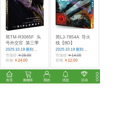
简TM-R3085F
头
简LJ-7854A
导火
号外交官
第三季
线【BD】
2025.10.19 新到
...
2025.10.19 新到
...
市场价:
￥28.00
市场价:
￥14.00
价格:
￥24.00
价格:
￥12.00
首页
购物车
我的
消息
活动
简LJ-7548A
最佳
简LJ-7847A
灵性