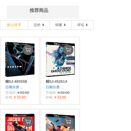
推荐商品
默认排序
总价
销量
评论
精SJ-40555B
精SJ-45261A
日期分类
...
日期分类
...
市场价:
￥50.00
市场价:
￥50.00
价格:
￥33.00
价格:
￥33.00