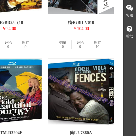
客服
4GBD25（10
精4GBD-V010
￥24.00
￥104.00
帮助
评论
库存
销量
评论
库存
0
9
0
0
10
TM-R3204F
简LJ-7860A