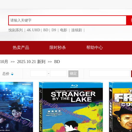
悅刻系列 | 4K UHD | BD
| D9 | 电影 | 连续剧 |
热卖产品
限时秒杀
帮助中心
年10月
2025.10.21 新到
BD
>>
>>
￥
-
确定
总价