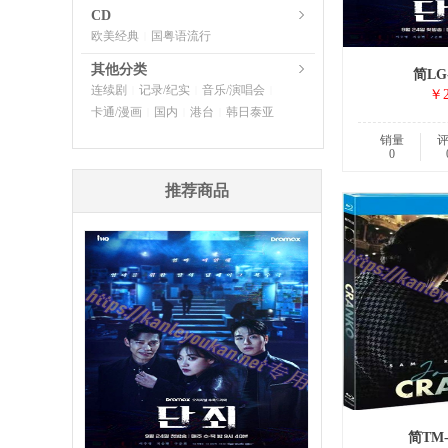
CD
欧美经典
国粤语流行
|
其他分类
简LG-
连续剧
记录/纪实
音乐/演唱会
|
|
|
￥2
卡通/漫画
国内
港台
韩日泰亚
|
|
|
销量
0
推荐商品
简TM-