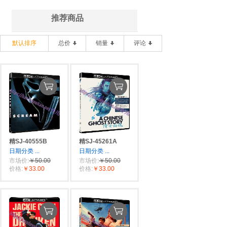
推荐商品
默认排序
总价
销量
评论
精SJ-40555B
精SJ-45261A
日期分类
...
日期分类
...
市场价:
￥50.00
市场价:
￥50.00
价格:
￥33.00
价格:
￥33.00