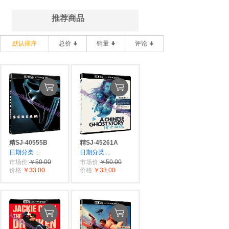
推荐商品
默认排序
总价
销量
评论
精SJ-40555B
精SJ-45261A
日期分类
...
日期分类
...
市场价:
￥50.00
市场价:
￥50.00
价格:
￥33.00
价格:
￥33.00