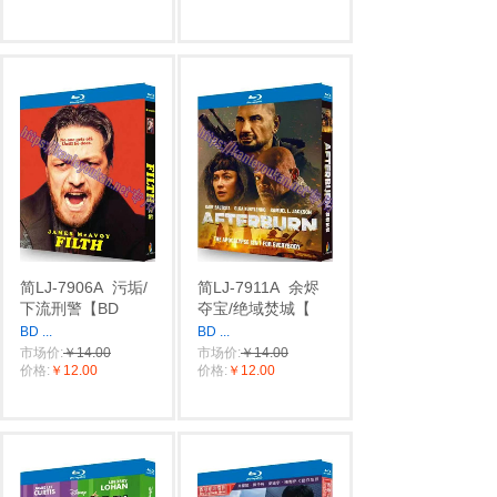
简LJ-7906A
污垢/
简LJ-7911A
余烬
下流刑警【BD
夺宝/绝域焚城【
BD
...
BD
...
市场价:
￥14.00
市场价:
￥14.00
价格:
￥12.00
价格:
￥12.00