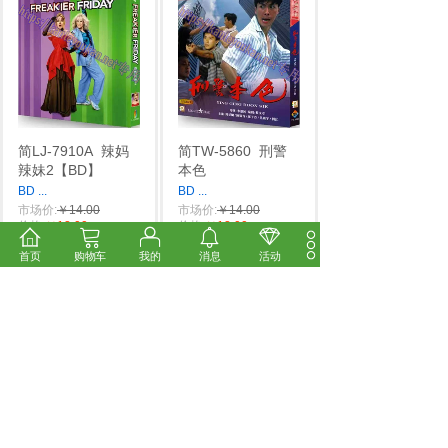
简LJ-7910A
辣妈
简TW-5860
刑警
辣妹2【BD】
本色
BD
...
BD
...
市场价:
￥14.00
市场价:
￥14.00
价格:
￥12.00
价格:
￥12.00
首页
购物车
我的
消息
活动