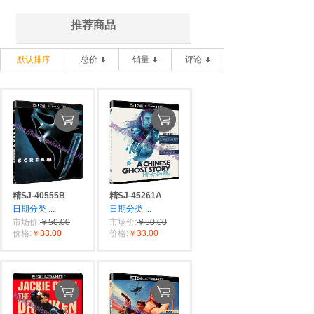
推荐商品
默认排序
总价
销量
评论
精SJ-40555B
精SJ-45261A
日期分类
...
日期分类
...
市场价:
￥50.00
市场价:
￥50.00
价格:
￥33.00
价格:
￥33.00