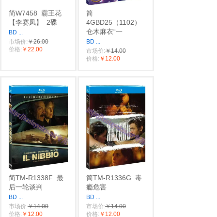
简W7458
霸王花
简
【李赛凤】
2碟
4GBD25（1102）
仓木麻衣“一
BD
...
市场价:
￥26.00
BD
...
价格:
￥22.00
市场价:
￥14.00
价格:
￥12.00
简TM-R1338F
最
简TM-R1336G
毒
后一轮谈判
瘾危害
BD
...
BD
...
市场价:
￥14.00
市场价:
￥14.00
价格:
￥12.00
价格:
￥12.00