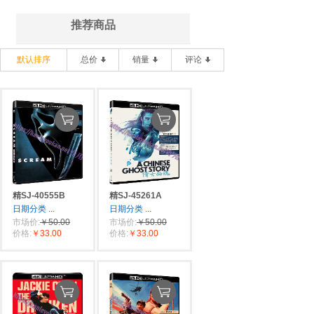
推荐商品
默认排序
总价
销量
评论
精SJ-40555B
精SJ-45261A
日期分类
...
日期分类
...
市场价:
￥50.00
市场价:
￥50.00
价格:
￥33.00
价格:
￥33.00