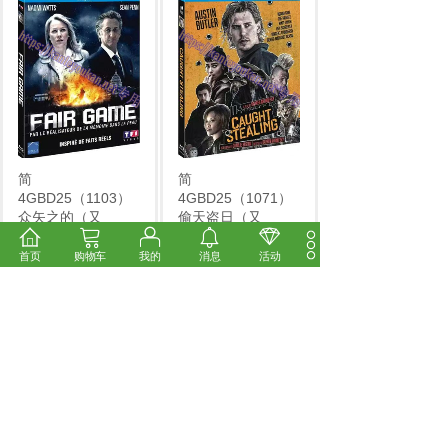
简
简
4GBD25（1103）
4GBD25（1071）
众矢之的（又
偷天盗日（又
2025.11.9 新到
...
2025.11.9 新到
...
首页
购物车
我的
消息
活动
市场价:
￥14.00
市场价:
￥14.00
价格:
￥12.00
价格:
￥12.00