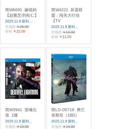
简W6691
嫁错妈
简W4221
坏蛋联
【赵雅芝/刘松仁】
盟：闯关大行动
【TV
2025.11.9 新到
...
市场价:
￥26.00
2025.11.9 新到
...
价格:
￥22.00
市场价:
￥13.00
价格:
￥11.00
简W3941
雷殛元
简LG-D5718
弗兰
首
1碟
肯斯坦（1BD）
2025.11.9 新到
...
2025.11.9 新到
...
市场价:
￥13.00
市场价:
￥14.00