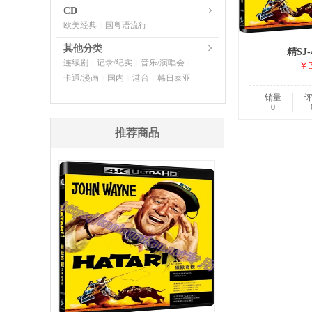
CD
欧美经典
国粤语流行
|
其他分类
精SJ-
连续剧
记录/纪实
音乐/演唱会
|
|
|
￥3
卡通/漫画
国内
港台
韩日泰亚
|
|
|
销量
0
推荐商品