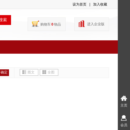
设为首页
|
加入收藏
搜索
进入企业版
购物车
0
物品
确定
图文
全图
主页
会员