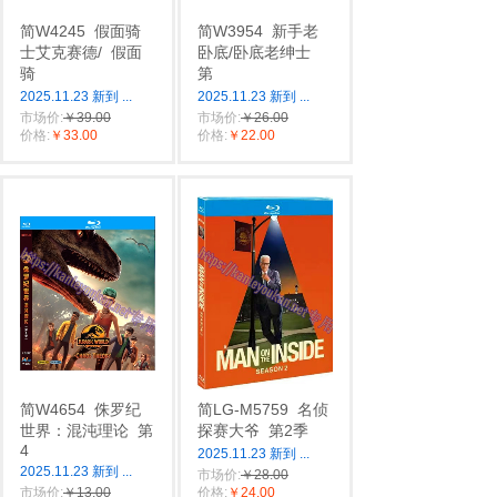
简W4245
假面骑
简W3954
新手老
士艾克赛德/
假面
卧底/卧底老绅士
骑
第
2025.11.23 新到
...
2025.11.23 新到
...
市场价:
￥39.00
市场价:
￥26.00
价格:
￥33.00
价格:
￥22.00
简W4654
侏罗纪
简LG-M5759
名侦
世界：混沌理论
第
探赛大爷
第2季
4
2025.11.23 新到
...
2025.11.23 新到
...
市场价:
￥28.00
市场价:
￥13.00
价格:
￥24.00