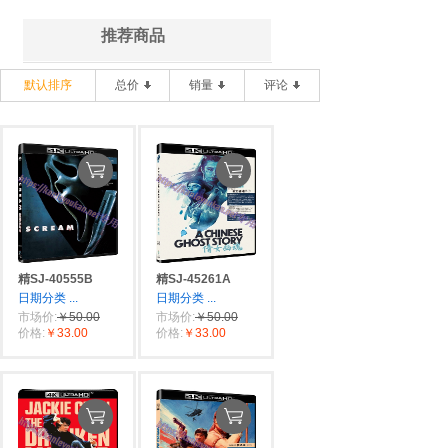
推荐商品
默认排序
总价
销量
评论
精SJ-40555B
精SJ-45261A
日期分类
...
日期分类
...
市场价:
￥50.00
市场价:
￥50.00
价格:
￥33.00
价格:
￥33.00