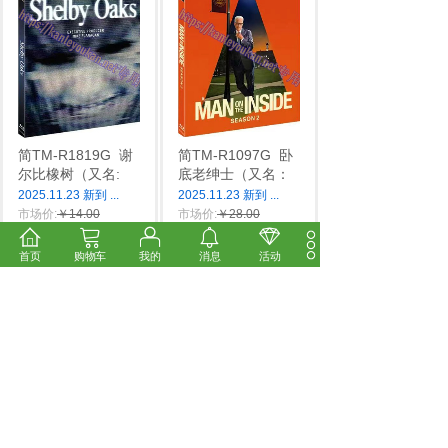
简TM-R1819G
谢
简TM-R1097G
卧
尔比橡树（又名:
底老绅士（又名：
2025.11.23 新到
...
2025.11.23 新到
...
市场价:
￥14.00
市场价:
￥28.00
价格:
￥12.00
价格:
￥24.00
首页
购物车
我的
消息
活动