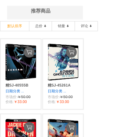
推荐商品
默认排序
总价
销量
评论
精SJ-40555B
精SJ-45261A
日期分类
...
日期分类
...
市场价:
￥50.00
市场价:
￥50.00
价格:
￥33.00
价格:
￥33.00