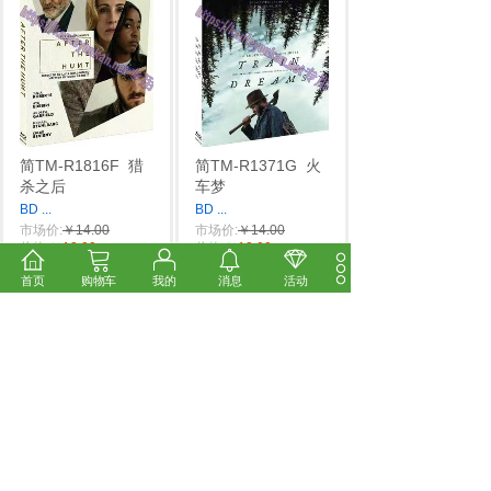
简TM-R1816F
猎
简TM-R1371G
火
杀之后
车梦
BD
...
BD
...
市场价:
￥14.00
市场价:
￥14.00
价格:
￥12.00
价格:
￥12.00
首页
购物车
我的
消息
活动