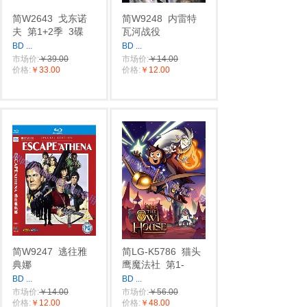
简W2643
戈东诺
简W9248
内雷特
夫
第1+2季
3碟
瓦河战役
BD
...
BD
...
市场价:
￥39.00
市场价:
￥14.00
价格:
￥33.00
价格:
￥12.00
简W9247
逃往雅
简LG-K5786
猫头
典娜
鹰魔法社
第1-
BD
...
BD
...
市场价:
￥14.00
市场价:
￥56.00
价格:
￥12.00
价格:
￥48.00