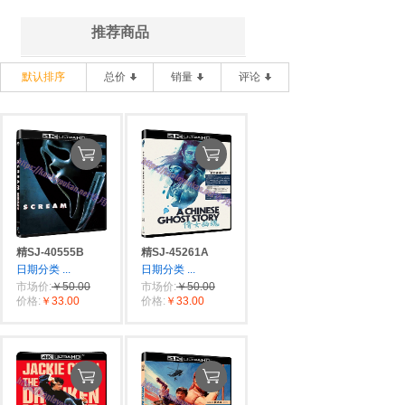
推荐商品
默认排序
总价
销量
评论
精SJ-40555B
精SJ-45261A
日期分类
...
日期分类
...
市场价:
￥50.00
市场价:
￥50.00
价格:
￥33.00
价格:
￥33.00