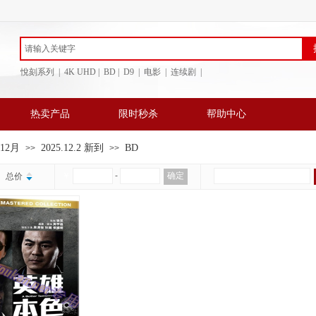
悅刻系列 | 4K UHD | BD
| D9 | 电影 | 连续剧 |
热卖产品
限时秒杀
帮助中心
年12月
2025.12.2 新到
BD
>>
>>
￥
-
确定
总价