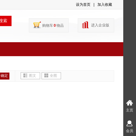
设为首页
|
加入收藏
搜索
进入企业版
购物车
0
物品
确定
图文
全图
主页
会员