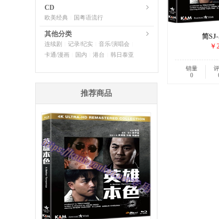
CD
欧美经典
国粤语流行
|
其他分类
简SJ-
连续剧
记录/纪实
音乐/演唱会
|
|
|
￥2
卡通/漫画
国内
港台
韩日泰亚
|
|
|
销量
0
推荐商品