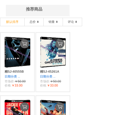
推荐商品
默认排序
总价
销量
评论
精SJ-40555B
精SJ-45261A
日期分类
...
日期分类
...
市场价:
￥50.00
市场价:
￥50.00
价格:
￥33.00
价格:
￥33.00