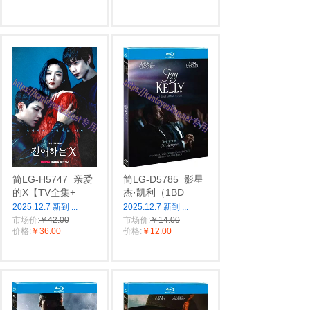
简LG-H5747
亲爱
简LG-D5785
影星
的X【TV全集+
杰·凯利（1BD
2025.12.7 新到
...
2025.12.7 新到
...
市场价:
￥42.00
市场价:
￥14.00
价格:
￥36.00
价格:
￥12.00