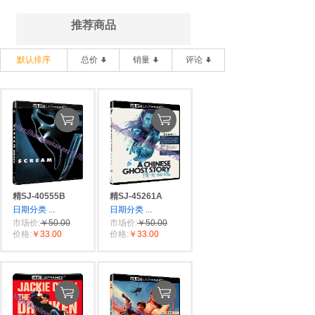
推荐商品
默认排序
总价
销量
评论
精SJ-40555B
精SJ-45261A
日期分类
...
日期分类
...
市场价:
￥50.00
市场价:
￥50.00
价格:
￥33.00
价格:
￥33.00