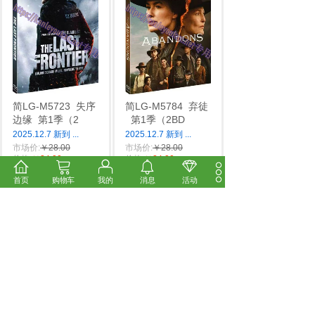
简LG-M5723
失序
简LG-M5784
弃徒
边缘
第1季（2
第1季（2BD
2025.12.7 新到
...
2025.12.7 新到
...
市场价:
￥28.00
市场价:
￥28.00
价格:
￥24.00
价格:
￥24.00
首页
购物车
我的
消息
活动