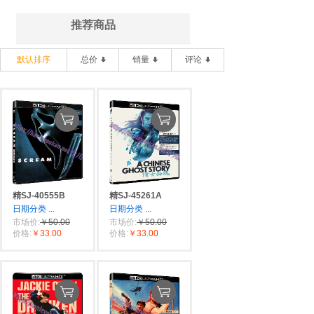
推荐商品
默认排序
总价
销量
评论
精SJ-40555B
精SJ-45261A
日期分类
...
日期分类
...
市场价:
￥50.00
市场价:
￥50.00
价格:
￥33.00
价格:
￥33.00