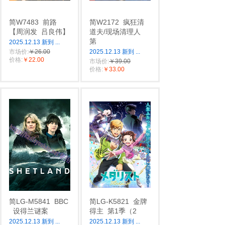
简W7483
前路
简W2172
疯狂清
【周润发
吕良伟】‎
道夫/现场清理人
第
2025.12.13 新到
...
市场价:
￥26.00
2025.12.13 新到
...
价格:
￥22.00
市场价:
￥39.00
价格:
￥33.00
简LG-M5841
BBC
简LG-K5821
金牌
设得兰谜案
得主
第1季（2
2025.12.13 新到
...
2025.12.13 新到
...