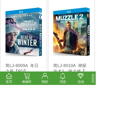
简LJ-8009A
冬日
简LJ-8010A
神探
之死【BD】
忠犬2：狼之城【
2025.12.13 新到
...
2025.12.13 新到
...
首页
购物车
我的
消息
活动
市场价:
￥14.00
市场价:
￥14.00
价格:
￥12.00
价格:
￥12.00